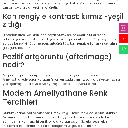
uzun süre baktıktan sonra beyaz bir yüzeye bakıldığında retina kırmızının
tamamlayıcısı olan yeşil rengi üretir.
Kan rengiyle kontrast: kırmızı-yeşil
zıtlığı
Bir cerrah ameliyat sırasında beyaz yüzeylere bakacak olursa retinal
adaptasyon nedeniyle bulanık yeşilimsi artgörüntüler görür. Yeşil veya mavi
scrubs bu etkiyi nötralize eder; artgörüntü ortam rengiyle karışır ve cerrahın
görüşünü bozmaz.
Pozitif artgörüntü (afterimage)
nedir?
Negatif artgörüntü, orijinal uyarıcının tamamlayıcı rengini yansıtır.
Ameliyathanede sorun yaratan fenomen budur: kırmızıya maruziyetten sonra
yeşil görmeyi tetikler ve beyaz yüzeyde konsantrasyonu bozar.
Modern Ameliyathane Renk
Tercihleri
Günümüz ameliyathaneleri yeşil, mavi ve gri-mavi tonlarda scrubs kullanır.
Mavinin tercih edilmesinin temel nedeni, yeşile benzer optik avantajlar
sunmasının yanı sıra hijyenik bir algı yaratmasıdır. Scrubs seçeneklerini
incelemek için
scrubs modelleri
kategorimize göz atabilirsiniz.