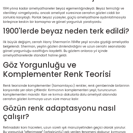
1914 yılına kadar ameliyathaneler beyaz egemenliğindeydi. Beyaz temizliği ve
steriliteyi simgeliyordu; ancak ameliyat süresince cerrahın gözleri ciddi bir
zorlukla karşılaştı. Parlak beyaz yüzeyler, güçlü ameliyathane aydınlatmasıyla
birleşince keskin bir kamaşma ve görsel yorgunluk yaratıyordu.
1900'lerde beyaz neden terk edildi?
İlk büyük değişim, cerrah Harry Sherman'ın 1914'te yeşil scrubs giydiği ameliyatla
belgelendi. Sherman, yeşilin gözleri dinlendirdiğini ve uzun cerrahi seanslarda
görsel yorgunluğu azalttığını kaydetti. Bu gözlem onlarca yıl içinde
ameliyathanelerde standart haline geldi.
Göz Yorgunluğu ve
Komplementer Renk Teorisi
Renk teorisinde komplementer (tamamlayıcı) renkler, renk çemberinde birbirinin
karşısında yer alan çiftlerdir. Kırmızının komplementeri yeşil, turuncunun
komplementeri mavidir. Kan ve kırmızı dokularla dolu ameliyat alanında
cerrahın gözleri kırmızıya uzun süre maruz kalır.
Gözün renk adaptasyonu nasıl
çalışır?
Retinadaki koni hücreleri, uzun süreli ışık maruziyetinden geçici olarak yorulur.
Bu yorgunluk "afterimage" (artgörüntü) adı verilen fenomeni doğurur: kırmızıya