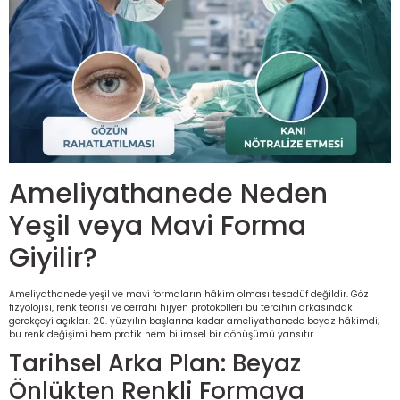
r Scrubs Formalar
KOP SÜSÜ
Eczacı Kıyafetleri
Serisi
ler
Hemşire Kıyafetleri
ar
Klinik Destek Kadrosu Sürekli İş
Lisans ve Lisansüstü Sağlık Me
Mensupları Kıyafetleri
Ameliyathanede Neden
Yeşil veya Mavi Forma
Önlüğü
Teknik Hizmetler Sınıfı Personel
Giyilir?
d Polar
Teknisyen ve Tekniker Kıyafetle
Ameliyathanede yeşil ve mavi formaların hâkim olması tesadüf değildir. Göz
fizyolojisi, renk teorisi ve cerrahi hijyen protokolleri bu tercihin arkasındaki
gerekçeyi açıklar. 20. yüzyılın başlarına kadar ameliyathanede beyaz hâkimdi;
bu renk değişimi hem pratik hem bilimsel bir dönüşümü yansıtır.
ks Likralı Scrubs Takımlar
Temizlik Personeli Kıyafetleri
Tarihsel Arka Plan: Beyaz
Önlükten Renkli Formaya
akanlığı Kıyafetleri
Tıbbi Sekreter Kıyafetleri