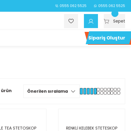
0555 062 5525
0555 062 5525
Sepet
Sipariş Oluştur
 ürün
LE TEA STETOSKOP
RENKLİ KELEBEK STETESKOP