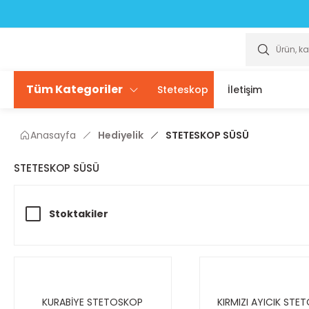
Scrubslarda ÜCRETSİZ isim yazdırma seçeneği sizlerle
Scrubslarda ÜCRETSİZ isim yazdırma seçeneği sizlerle
Tüm Kategoriler
Steteskop
İletişim
Anasayfa
Hediyelik
STETESKOP SÜSÜ
STETESKOP SÜSÜ
Stoktakiler
KURABİYE STETOSKOP
KIRMIZI AYICIK STE