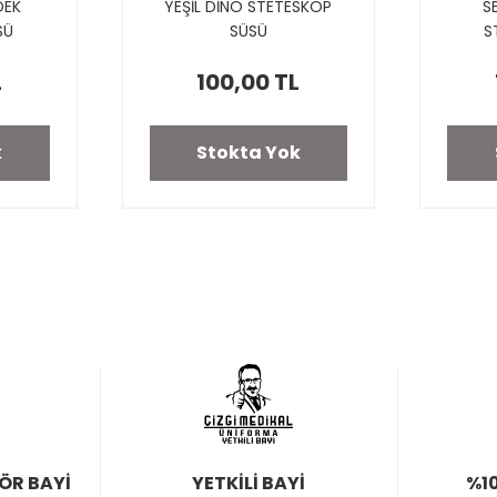
DEK
YEŞİL DİNO STETESKOP
S
SÜ
SÜSÜ
S
L
100,00 TL
k
Stokta Yok
TÖR BAYİ
YETKİLİ BAYİ
%10