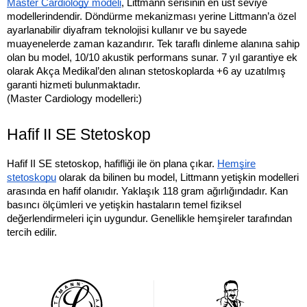
Master Cardiology modeli
, Littmann serisinin en üst seviye
modellerindendir. Döndürme mekanizması yerine Littmann’a özel
ayarlanabilir diyafram teknolojisi kullanır ve bu sayede
muayenelerde zaman kazandırır. Tek taraflı dinleme alanına sahip
olan bu model, 10/10 akustik performans sunar. 7 yıl garantiye ek
olarak Akça Medikal’den alınan stetoskoplarda +6 ay uzatılmış
garanti hizmeti bulunmaktadır.
(Master Cardiology modelleri:)
Hafif II SE Stetoskop
Hafif II SE stetoskop, hafifliği ile ön plana çıkar.
Hemşire
stetoskopu
olarak da bilinen bu model, Littmann yetişkin modelleri
arasında en hafif olanıdır. Yaklaşık 118 gram ağırlığındadır. Kan
basıncı ölçümleri ve yetişkin hastaların temel fiziksel
değerlendirmeleri için uygundur. Genellikle hemşireler tarafından
tercih edilir.