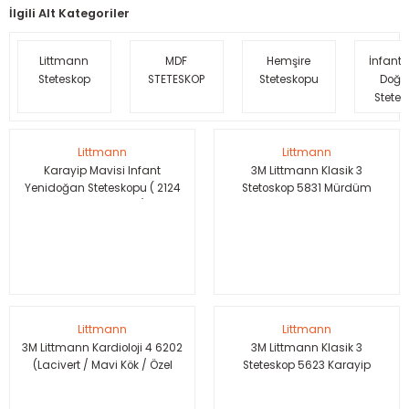
r Scrubs Formalar
KOP SÜSÜ
Eczacı Kıyafetleri
Serisi
İlgili Alt Kategoriler
ler
Hemşire Kıyafetleri
Littmann
MDF
Hemşire
İnfant 
Steteskop
STETESKOP
Steteskopu
Doğa
Stete
ar
Klinik Destek Kadrosu Sürekli İş
Littmann
Littmann
Lisans ve Lisansüstü Sağlık Me
Karayip Mavisi Infant
3M Littmann Klasik 3
Mensupları Kıyafetleri
Yenidoğan Steteskopu ( 2124
Stetoskop 5831 Mürdüm
Carrabien Blue)
Önlüğü
Teknik Hizmetler Sınıfı Personel
d Polar
Teknisyen ve Tekniker Kıyafetle
Littmann
Littmann
ks Likralı Scrubs Takımlar
3M Littmann Kardioloji 4 6202
3M Littmann Klasik 3
Temizlik Personeli Kıyafetleri
(Lacivert / Mavi Kök / Özel
Steteskop 5623 Karayip
Duman Çan)
Mavisi Hortum
akanlığı Kıyafetleri
Tıbbi Sekreter Kıyafetleri