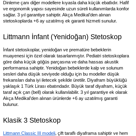
Dinleme çanı diğer modellere kıyasla daha küçük ebatlıdır. Hafif
ve ergonomik yapısı sayesinde uzun süreli kullanımlarda konfor
sağlar. 3 yıl garantiye sahiptir. Akça Medikal’den alınan
stetoskoplarda +6 ay uzatılmış ek garanti hizmeti sunulur.
Littmann İnfant (Yenidoğan) Stetoskop
İnfant stetoskoplar, yenidoğan ve prematüre bebeklerin
muayenesi için özel olarak tasarlanmıştır. Pediatri stetoskoplara
göre daha küçük göğüs parçasına ve daha hassas akustik
performansa sahiptir. Yenidoğan bebeklerde kalp ve solunum
sesleri daha düşük seviyede olduğu için bu modeller düşük
frekansları daha iyi iletecek şekilde üretilir. Diyafram büyüklüğü
yaklaşık 1 Türk Lirası ebatındadır. Büyük taraf diyafram, küçük
taraf açık çan (bell) olarak kullanılabilir. 3 yıl garantiye ek olarak
Akça Medikal’den alınan ürünlerde +6 ay uzatılmış garanti
bulunur.
Klasik 3 Stetoskop
Littmann Classic III modeli
, çift taraflı diyaframa sahiptir ve hem