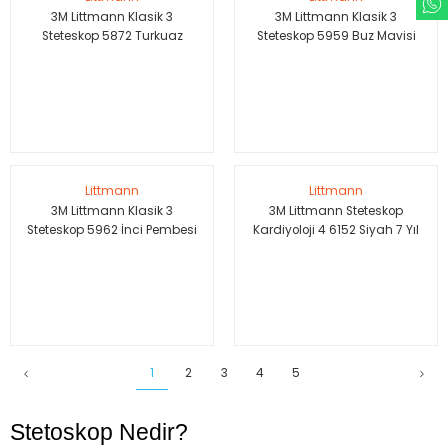
3M Littmann Klasik 3
3M Littmann Klasik 3
Steteskop 5872 Turkuaz
Steteskop 5959 Buz Mavisi
Hortum Smoke Çan
Hortum Aynalı Çan
Littmann
Littmann
3M Littmann Klasik 3
3M Littmann Steteskop
Steteskop 5962 İnci Pembesi
Kardiyoloji 4 6152 Siyah 7 Yıl
Hortum Aynalı Çan
Garanti
1
2
3
4
5
Stetoskop Nedir?