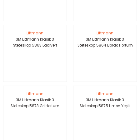
Littmann
Littmann
3M Littmann Klasik 3
3M Littmann Klasik 3
Steteskop 5863 Lacivert
Steteskop 5864 Bordo Hortum
Hortum Aynalı Çan
Şampanya Aynalı Çan
Littmann
Littmann
3M Littmann Klasik 3
3M Littmann Klasik 3
Steteskop 5873 Gri Hortum
Steteskop 5875 Limon Yeşili
Smoke Çan
Hortum Smoke Çan