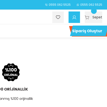
0555 062 5525
0555 062 5525
Sepet
Sipariş Oluştur
0 ORİJİNALLİK
nmış %100 orijinallik