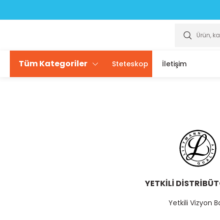
Scrubslarda ÜCRETSİZ isim yazdırma seçeneği sizlerle
Scrubslarda ÜCRETSİZ isim yazdırma seçeneği sizlerle
Tüm Kategoriler
Steteskop
İletişim
YETKİLİ DİSTRİBÜ
Yetkili Vizyon B