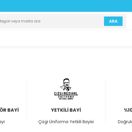
ARA
TÖR BAYİ
YETKİLİ BAYİ
%10
ayi
Çizgi Üniforma Yetkili Bayisi
Doğrula