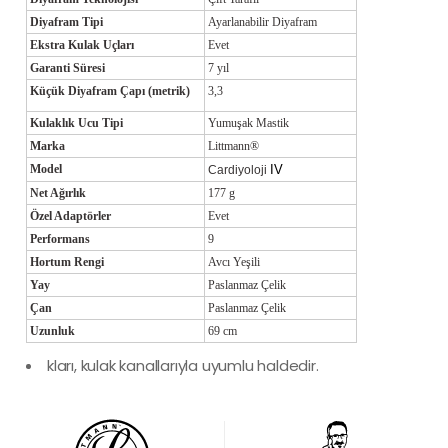
Diyafram Tipi
Ayarlanabilir Diyafram
Ekstra Kulak Uçları
Evet
Garanti Süresi
7 yıl
Küçük Diyafram Çapı (metrik)
3,3
Kulaklık Ucu Tipi
Yumuşak Mastik
Marka
Littmann®
Model
IV
Cardiyoloji
Net Ağırlık
177 g
Özel Adaptörler
Evet
Performans
9
Hortum Rengi
Avcı Yeşili
Yay
Paslanmaz Çelik
Çan
Paslanmaz Çelik
Uzunluk
69 cm
kları, kulak kanallarıyla uyumlu haldedir.