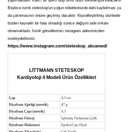
yapılmaktadır. Kalıcı bir işlem olup ömür boyu steteskopta kalacaktır.
Böylece isimli steteskop'un yoğun nöbetlerinizde dahi kaybolması ya
da çalınmasının önüne geçilmiş olacaktır. Kişiselleştirilmiş ürünlerde
bizden kaynaklı bir hata olmadığı sürece değişim iade imkanı
olmamaktadır. İsimli görsellerimizi instagram adresimizden
inceleyebilirsiniz.
https://www.instagram.com/steteskop_akcamed/
LİTTMANN STETESKOP
Kardiyoloji 4 Modeli Ürün Özellikleri
Çap
4,3 cm
Diyafram Ağırlığı (metrik)
87 g
Diyafram Çapı (metrik)
4,3
Diyafram Finisaj
İşlenmiş Paslanmaz Çelik
Diyafram Malzemesi
Epoksi/Cam Elyaf
Diyafram Teknolojisi
Çift Taraflı