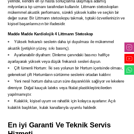
yerinde, kendini en iyi hasta sonuçlarına ulaşmaya adamış
milyonlarca tıp uzmanı tarafından kullanılır. Littmann stetoskopları
mükemmel akustik performans, sürekli yüksek kalite ve seçkin bir
değer sunar. Bir Littmann stetoskopu takmak, tıptaki özverilerinizin ve
kişisel başarılarınızın bir ifadesidir.
Madde Madde Kardiolojik 4 Littmann Stetoskop
Yüksek frekanslı seslerin daha iyi duyulması ile mükemmel
akustik (yetişkin yüzey, sıkı basınç).
Ayarlanabilir diyafram: Dinleme çanındaki basıncı hafifçe
ayarlayarak yüksek veya düşük frekanslı sesleri duyun.
Çift lümenli Hortum: İki ses yolunun bir Hortum içerisinde olması,
geleneksel çift Hortumların sürtünme seslerini ortadan kaldırır.
Yeni nesil hortum daha uzun süre dayanıklılık sağlıyor ve lekelere
direniyor. Doğal kauçuk lateks veya fitalat plastikleştiricilerden
yapılmamıştır.
Kulaklık, kişisel uyum ve rahatlık için kolayca ayarlanır. Açılı
kulaklık başlıkları, kulak kanallarıyla uyumlu haldedir.
En iyi Garanti Ve Teknik Servis
Hizmeti