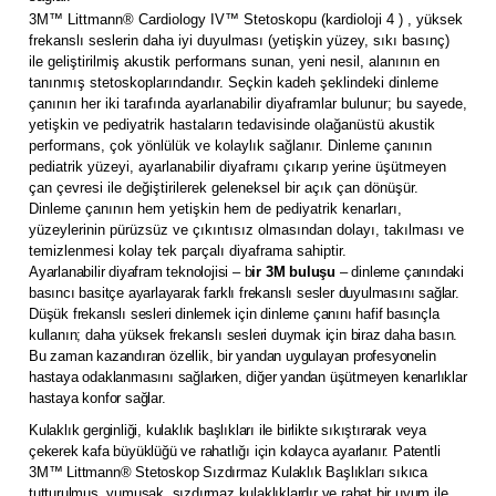
3M™ Littmann® Cardiology IV™ Stetoskopu (kardioloji 4 ) , yüksek
frekanslı seslerin daha iyi duyulması (yetişkin yüzey, sıkı basınç)
ile geliştirilmiş akustik performans sunan, yeni nesil, alanının en
tanınmış stetoskoplarındandır. Seçkin kadeh şeklindeki dinleme
çanının her iki tarafında ayarlanabilir diyaframlar bulunur; bu sayede,
yetişkin ve pediyatrik hastaların tedavisinde olağanüstü akustik
performans, çok yönlülük ve kolaylık sağlanır. Dinleme çanının
pediatrik yüzeyi, ayarlanabilir diyaframı çıkarıp yerine üşütmeyen
çan çevresi ile değiştirilerek geleneksel bir açık çan dönüşür.
Dinleme çanının hem yetişkin hem de pediyatrik kenarları,
yüzeylerinin pürüzsüz ve çıkıntısız olmasından dolayı, takılması ve
temizlenmesi kolay tek parçalı diyaframa sahiptir.
Ayarlanabilir diyafram teknolojisi – b
ir 3M buluşu
– dinleme çanındaki
basıncı basitçe ayarlayarak farklı frekanslı sesler duyulmasını sağlar.
Düşük frekanslı sesleri dinlemek için dinleme çanını hafif basınçla
kullanın; daha yüksek frekanslı sesleri duymak için biraz daha basın.
Bu zaman kazandıran özellik, bir yandan uygulayan profesyonelin
hastaya odaklanmasını sağlarken, diğer yandan üşütmeyen kenarlıklar
hastaya konfor sağlar.
Kulaklık gerginliği, kulaklık başlıkları ile birlikte sıkıştırarak veya
çekerek kafa büyüklüğü ve rahatlığı için kolayca ayarlanır. Patentli
3M™ Littmann® Stetoskop Sızdırmaz Kulaklık Başlıkları sıkıca
tutturulmuş, yumuşak, sızdırmaz kulaklıklardır ve rahat bir uyum ile