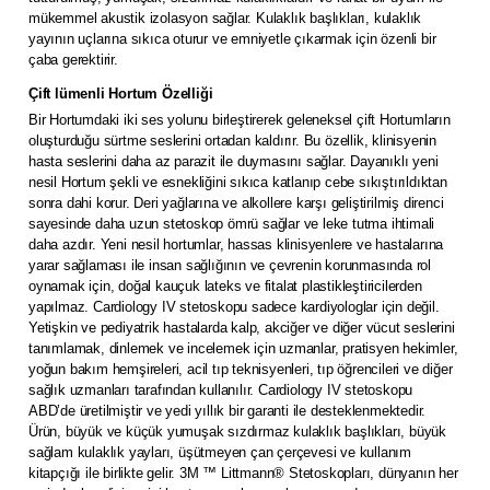
mükemmel akustik izolasyon sağlar. Kulaklık başlıkları, kulaklık
yayının uçlarına sıkıca oturur ve emniyetle çıkarmak için özenli bir
çaba gerektirir.
Çift lümenli Hortum Özelliği
Bir Hortumdaki iki ses yolunu birleştirerek geleneksel çift Hortumların
oluşturduğu sürtme seslerini ortadan kaldırır. Bu özellik, klinisyenin
hasta seslerini daha az parazit ile duymasını sağlar. Dayanıklı yeni
nesil Hortum şekli ve esnekliğini sıkıca katlanıp cebe sıkıştırıldıktan
sonra dahi korur. Deri yağlarına ve alkollere karşı geliştirilmiş direnci
sayesinde daha uzun stetoskop ömrü sağlar ve leke tutma ihtimali
daha azdır. Yeni nesil hortumlar, hassas klinisyenlere ve hastalarına
yarar sağlaması ile insan sağlığının ve çevrenin korunmasında rol
oynamak için, doğal kauçuk lateks ve fitalat plastikleştiricilerden
yapılmaz. Cardiology IV stetoskopu sadece kardiyologlar için değil.
Yetişkin ve pediyatrik hastalarda kalp, akciğer ve diğer vücut seslerini
tanımlamak, dinlemek ve incelemek için uzmanlar, pratisyen hekimler,
yoğun bakım hemşireleri, acil tıp teknisyenleri, tıp öğrencileri ve diğer
sağlık uzmanları tarafından kullanılır. Cardiology IV stetoskopu
ABD’de üretilmiştir ve yedi yıllık bir garanti ile desteklenmektedir.
Ürün, büyük ve küçük yumuşak sızdırmaz kulaklık başlıkları, büyük
sağlam kulaklık yayları, üşütmeyen çan çerçevesi ve kullanım
kitapçığı ile birlikte gelir. 3M ™ Littmann® Stetoskopları, dünyanın her