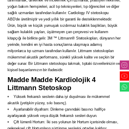
tanımlamak, dinlemek ve incelemek için uzmanlar, pratisyen hekimler,
yoğun bakım hemşireleri, acil tıp teknisyenleri, tıp öğrencileri ve diğer
sağlık uzmanları tarafından kullanılır. Cardiology IV stetoskopu
ABD’de üretilmiştir ve yedi yıllık bir garanti ile desteklenmektedir.
Ürün, büyük ve küçük yumuşak sızdırmaz kulaklık başlıkları, büyük
sağlam kulaklık yayları, üşütmeyen çan çerçevesi ve kullanım
kitapçığı ile birlikte gelir. 3M ™ Littmann® Stetoskopları, dünyanın her
yerinde, kendini en iyi hasta sonuçlarına ulaşmaya adamış
milyonlarca tıp uzmanı tarafından kullanılır. Littmann stetoskopları
mükemmel akustik performans, sürekli yüksek kalite ve seçkin bir
değer sunar. Bir Littmann stetoskopu takmak, tıptaki özverilerinizin ve
kişisel başarılarınızın bir ifadesidir.
Madde Madde Kardiolojik 4
Littmann Stetoskop
Yüksek frekanslı seslerin daha iyi duyulması ile mükemmel
akustik (yetişkin yüzey, sıkı basınç).
Ayarlanabilir diyafram: Dinleme çanındaki basıncı hafifçe
ayarlayarak yüksek veya düşük frekanslı sesleri duyun.
Çift lümenli Hortum: İki ses yolunun bir Hortum içerisinde olması,
geleneksel çift Hortumların sürtünme seslerini ortadan kaldırır.