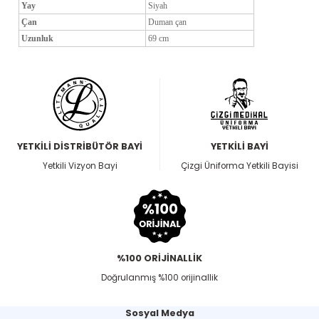
Yay
Siyah
Çan
Duman çan
Uzunluk
69 cm
YETKİLİ DİSTRİBÜTÖR BAYİ
YETKİLİ BAYİ
Yetkili Vizyon Bayi
Çizgi Üniforma Yetkili Bayisi
%100 ORİJİNALLİK
Doğrulanmış %100 orijinallik
Sosyal Medya