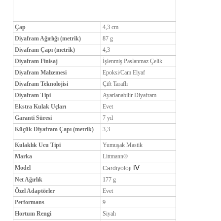
Çap
4,3 cm
Diyafram Ağırlığı (metrik)
87 g
Diyafram Çapı (metrik)
4,3
Diyafram Finisaj
İşlenmiş Paslanmaz Çelik
Diyafram Malzemesi
Epoksi/Cam Elyaf
Diyafram Teknolojisi
Çift Taraflı
Diyafram Tipi
Ayarlanabilir Diyafram
Ekstra Kulak Uçları
Evet
Garanti Süresi
7 yıl
Küçük Diyafram Çapı (metrik)
3,3
Kulaklık Ucu Tipi
Yumuşak Mastik
Marka
Littmann®
Model
IV
Cardiyoloji
Net Ağırlık
177 g
Özel Adaptörler
Evet
Performans
9
Hortum Rengi
Siyah