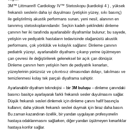
3M™ Littmann® Cardiology IV™ Stetoskopu (kardioloji 4 ) , yüksek
frekanslı seslerin daha iyi duyulması (yetişkin yüzey, sıkı basınç)
ile geliştirilmiş akustik performans sunan, yeni nesil, alanının en
tanınmış stetoskoplarındandır. Seçkin kadeh şeklindeki dinleme
çanının her iki tarafında ayarlanabilir diyaframlar bulunur; bu sayede,
yetişkin ve pediyatrik hastaların tedavisinde olağanüstü akustik
performans, çok yönlülük ve kolaylık sağlanır. Dinleme çanının
pediatrik yüzeyi, ayarlanabilir diyaframı çıkarıp yerine üşütmeyen
çan çevresi ile değiştirilerek geleneksel bir açık çan dönüşür.
Dinleme çanının hem yetişkin hem de pediyatrik kenarları,
yüzeylerinin pürüzsüz ve çıkıntısız olmasından dolayı, takılması ve
temizlenmesi kolay tek parçalı diyaframa sahiptir.
Ayarlanabilir diyafram teknolojisi – b
ir 3M buluşu
– dinleme çanındaki
basıncı basitçe ayarlayarak farklı frekanslı sesler duyulmasını sağlar.
Düşük frekanslı sesleri dinlemek için dinleme çanını hafif basınçla
kullanın; daha yüksek frekanslı sesleri duymak için biraz daha basın.
Bu zaman kazandıran özellik, bir yandan uygulayan profesyonelin
hastaya odaklanmasını sağlarken, diğer yandan üşütmeyen kenarlıklar
hastaya konfor sağlar.