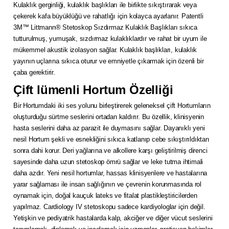
Kulaklık gerginliği, kulaklık başlıkları ile birlikte sıkıştırarak veya
çekerek kafa büyüklüğü ve rahatlığı için kolayca ayarlanır. Patentli
3M™ Littmann® Stetoskop Sızdırmaz Kulaklık Başlıkları sıkıca
tutturulmuş, yumuşak, sızdırmaz kulaklıklardır ve rahat bir uyum ile
mükemmel akustik izolasyon sağlar. Kulaklık başlıkları, kulaklık
yayının uçlarına sıkıca oturur ve emniyetle çıkarmak için özenli bir
çaba gerektirir.
Çift lümenli Hortum Özelliği
Bir Hortumdaki iki ses yolunu birleştirerek geleneksel çift Hortumların
oluşturduğu sürtme seslerini ortadan kaldırır. Bu özellik, klinisyenin
hasta seslerini daha az parazit ile duymasını sağlar. Dayanıklı yeni
nesil Hortum şekli ve esnekliğini sıkıca katlanıp cebe sıkıştırıldıktan
sonra dahi korur. Deri yağlarına ve alkollere karşı geliştirilmiş direnci
sayesinde daha uzun stetoskop ömrü sağlar ve leke tutma ihtimali
daha azdır. Yeni nesil hortumlar, hassas klinisyenlere ve hastalarına
yarar sağlaması ile insan sağlığının ve çevrenin korunmasında rol
oynamak için, doğal kauçuk lateks ve fitalat plastikleştiricilerden
yapılmaz. Cardiology IV stetoskopu sadece kardiyologlar için değil.
Yetişkin ve pediyatrik hastalarda kalp, akciğer ve diğer vücut seslerini