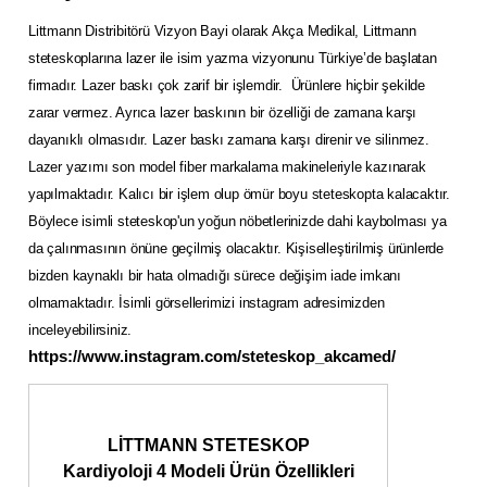
Littmann Distribitörü Vizyon Bayi olarak Akça Medikal, Littmann
steteskoplarına lazer ile isim yazma vizyonunu Türkiye’de başlatan
firmadır. Lazer baskı çok zarif bir işlemdir. Ürünlere hiçbir şekilde
zarar vermez. Ayrıca lazer baskının bir özelliği de zamana karşı
dayanıklı olmasıdır. Lazer baskı zamana karşı direnir ve silinmez.
Lazer yazımı son model fiber markalama makineleriyle kazınarak
yapılmaktadır. Kalıcı bir işlem olup ömür boyu steteskopta kalacaktır.
Böylece isimli steteskop'un yoğun nöbetlerinizde dahi kaybolması ya
da çalınmasının önüne geçilmiş olacaktır. Kişiselleştirilmiş ürünlerde
bizden kaynaklı bir hata olmadığı sürece değişim iade imkanı
olmamaktadır. İsimli görsellerimizi instagram adresimizden
inceleyebilirsiniz.
https://www.instagram.com/steteskop_akcamed/
LİTTMANN STETESKOP
Kardiyoloji 4 Modeli Ürün Özellikleri