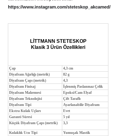
https://www.instagram.com/steteskop_akcamed/
LİTTMANN STETESKOP
Klasik 3 Ürün Özellikleri
Çap
4,3 cm
Diyafram Ağırlığı (metrik)
82 g
Diyafram Çapı (metrik)
4,3
Diyafram Finisaj
İşlenmiş Paslanmaz Çelik
Diyafram Malzemesi
Epoksi/Cam Elyaf
Diyafram Teknolojisi
Çift Taraflı
Diyafram Tipi
Ayarlanabilir Diyafram
Ekstra Kulak Uçları
Evet
Garanti Süresi
5 yıl
Küçük Diyafram Çapı (metrik)
3,3
Kulaklık Ucu Tipi
Yumuşak Mastik