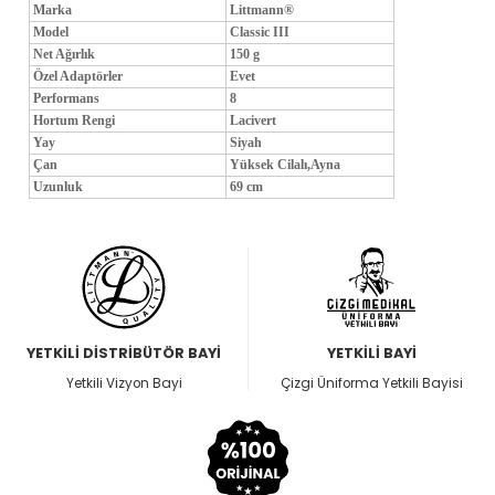
Marka
Littmann®
Model
Classic III
Net Ağırlık
150 g
Özel Adaptörler
Evet
Performans
8
Hortum Rengi
Lacivert
Yay
Siyah
Çan
Yüksek Cilalı,Ayna
Uzunluk
69 cm
YETKİLİ DİSTRİBÜTÖR BAYİ
YETKİLİ BAYİ
Yetkili Vizyon Bayi
Çizgi Üniforma Yetkili Bayisi