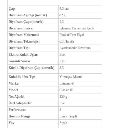
Çap
4,3 cm
Diyafram Ağırlığı (metrik)
82 g
Diyafram Çapı (metrik)
4,3
Diyafram Finisaj
İşlenmiş Paslanmaz Çelik
Diyafram Malzemesi
Epoksi/Cam Elyaf
Diyafram Teknolojisi
Çift Taraflı
Diyafram Tipi
Ayarlanabilir Diyafram
Ekstra Kulak Uçları
Evet
Garanti Süresi
5 yıl
Küçük Diyafram Çapı (metrik)
3,3
Kulaklık Ucu Tipi
Yumuşak Mastik
Marka
Littmann®
Model
Classic III
Net Ağırlık
150 g
Özel Adaptörler
Evet
Performans
8
Hortum Rengi
Limon Yeşili
Yay
Siyah