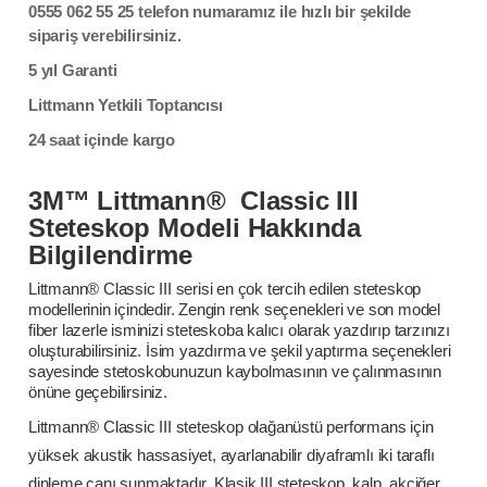
0555 062 55 25 telefon numaramız ile
hızlı bir şekilde
sipariş verebilirsiniz.
5 yıl Garanti
Littmann Yetkili Toptancısı
24 saat içinde kargo
3M™ Littmann® Classic III
Steteskop Modeli Hakkında
Bilgilendirme
Littmann® Classic III serisi en çok tercih edilen steteskop
modellerinin içindedir. Zengin renk seçenekleri ve son model
fiber lazerle isminizi steteskoba kalıcı olarak yazdırıp tarzınızı
oluşturabilirsiniz. İsim yazdırma ve şekil yaptırma seçenekleri
sayesinde stetoskobunuzun kaybolmasının ve çalınmasının
önüne geçebilirsiniz.
Littmann® Classic III steteskop olağanüstü performans için
yüksek akustik hassasiyet, ayarlanabilir diyaframlı iki taraflı
dinleme çanı sunmaktadır. Klasik III steteskop, kalp, akciğer