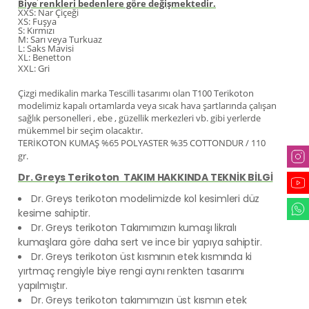
Biye renkleri bedenlere göre değişmektedir.
XXS: Nar Çiçeği
XS: Fuşya
S: Kırmızı
M: Sarı veya Turkuaz
L: Saks Mavisi
XL: Benetton
XXL: Gri
Çizgi medikalin marka Tescilli tasarımı olan T100 Terikoton
modelimiz kapalı ortamlarda veya sıcak hava şartlarında çalışan
sağlık personelleri , ebe , güzellik merkezleri vb. gibi yerlerde
mükemmel bir seçim olacaktır.
TERİKOTON KUMAŞ %65 POLYASTER %35 COTTONDUR / 110
gr.
Dr. Greys Terikoton TAKIM HAKKINDA TEKNİK BİLGİ
Dr. Greys terikoton modelimizde kol kesimleri düz
kesime sahiptir.
Dr. Greys terikoton Takımımızın kumaşı likralı
kumaşlara göre daha sert ve ince bir yapıya sahiptir.
Dr. Greys terikoton üst kısmının etek kısmında ki
yırtmaç rengiyle biye rengi aynı renkten tasarımı
yapılmıştır.
Dr. Greys terikoton takımımızın üst kısmın etek