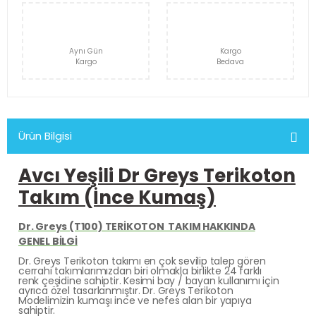
Aynı Gün
Kargo
Kargo
Bedava
Ürün Bilgisi
Avcı Yeşili Dr Greys Terikoton
Takım (İnce Kumaş)
Dr. Greys (T100) TERİKOTON TAKIM HAKKINDA
GENEL BİLGİ
Dr. Greys Terikoton takımı en çok sevilip talep gören
cerrahi takımlarımızdan biri olmakla birlikte 24 farklı
renk çeşidine sahiptir. Kesimi bay / bayan kullanımı için
ayrıca özel tasarlanmıştır. Dr. Greys Terikoton
Modelimizin kumaşı ince ve nefes alan bir yapıya
sahiptir.