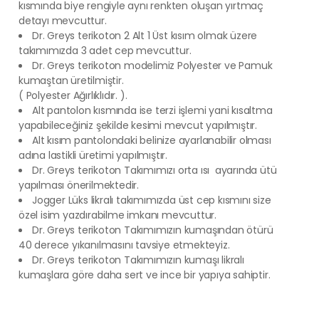
kısmında biye rengiyle aynı renkten oluşan yırtmaç
detayı mevcuttur.
Dr. Greys terikoton 2 Alt 1 Üst kısım olmak üzere
takımımızda 3 adet cep mevcuttur.
Dr. Greys terikoton modelimiz Polyester ve Pamuk
kumaştan üretilmiştir.
( Polyester Ağırlıklıdır. ).
Alt pantolon kısmında ise terzi işlemi yani kısaltma
yapabileceğiniz şekilde kesimi mevcut yapılmıştır.
Alt kısım pantolondaki belinize ayarlanabilir olması
adına lastikli üretimi yapılmıştır.
Dr. Greys terikoton Takımımızı orta ısı ayarında ütü
yapılması önerilmektedir.
Jogger Lüks likralı takımımızda üst cep kısmını size
özel isim yazdırabilme imkanı mevcuttur.
Dr. Greys terikoton Takımımızın kumaşından ötürü
40 derece yıkanılmasını tavsiye etmekteyiz.
Dr. Greys terikoton Takımımızın kumaşı likralı
kumaşlara göre daha sert ve ince bir yapıya sahiptir.