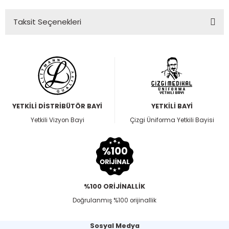
Taksit Seçenekleri
YETKİLİ DİSTRİBÜTÖR BAYİ
YETKİLİ BAYİ
Yetkili Vizyon Bayi
Çizgi Üniforma Yetkili Bayisi
%100 ORİJİNALLİK
Doğrulanmış %100 orijinallik
Sosyal Medya