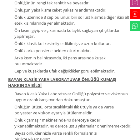
Önlüğünün rengi tek renktir ve beyazdır.
Önlüğün yaka kısmı ceket yakasını andırmaktadır.
Önlük üzerinde 3 cep bulunur; biri sol üst kısımda diğer ikisi alt
etek kısımlarında yer almaktadır.
Ön kısım giyip ve çıkarmada kolaylık sağlayan çıt çıtlardan
yapılmıştır.
Önlük klasik kol kesimliyle dikilmiş ve uzun kolludur.
Önlük arka penslerle belden oturtmalıdır.
Arka kısmın bel hizasında, iki pens arasında kuşak
bulunmaktadır.
Cep ve kuşaklarda ufak değişiklikler görülebilmektedir.
BAYAN KLASİK YAKA LABORATUVAR ÖNLÜĞÜ KUMAŞI
HAKKINDA BİLGİ
Bayan Klasik Yaka Laboratuvar Önlüğü polyester ve viskonun
uygun oranlı karışımından dokunmuştur.
Önlüğün ütüsü, orta sıcaklıktaki ılık ütüyle ya da varsa
polyester ve viskon ayarıyla ütülenmelidir.
Önlük çamaşır makinesinde 40 dereceye kadar
yıkanabilmektedir. 40 derece üstü yıkamalar önerilmemektedir.
Beyaz önlüklerinizle varsa renkli formalarınızı
birlikte
yıkamayınız
.