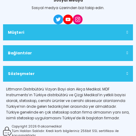
Sosyal Medya
Sosyal medya üzerinden bizi takip edin.
Müşteri
Bağlantılar
Sözleşmeler
Littmann Distribütörü Vizyon Bayi olan Akça Medikal; MDF
Instruments’ın Türkiye distribütörü ve Çizgi Medikal’in yetkili bayisi
olarak, stetoskop, cerrahi ürünler ve cerrahi aksesuar alanlarında
Türkiye’nin önde gelen tedarikçileri arasında yer almaktadır.
Türkiye genelinde en çok stetoskop satan firma olmasının yanı sıra,
isimli stetoskop uygulamasını Türkiye’de ilk başlatan firmadır.
Copyright 2026 © akcamedikal
Tüm Hakları Saklıdır. Kredi kartı bilgileriniz 256bit SSL sertifikası ile
korunmaktadır.