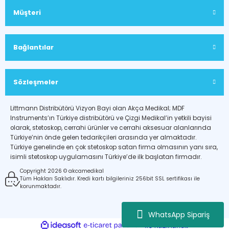
Müşteri
Bağlantılar
Sözleşmeler
Littmann Distribütörü Vizyon Bayi olan Akça Medikal; MDF
Instruments’ın Türkiye distribütörü ve Çizgi Medikal’in yetkili bayisi
olarak, stetoskop, cerrahi ürünler ve cerrahi aksesuar alanlarında
Türkiye’nin önde gelen tedarikçileri arasında yer almaktadır.
Türkiye genelinde en çok stetoskop satan firma olmasının yanı sıra,
isimli stetoskop uygulamasını Türkiye’de ilk başlatan firmadır.
Copyright 2026 © akcamedikal
Tüm Hakları Saklıdır. Kredi kartı bilgileriniz 256bit SSL sertifikası ile
korunmaktadır.
WhatsApp Sipariş
ideasoft
ile
e-