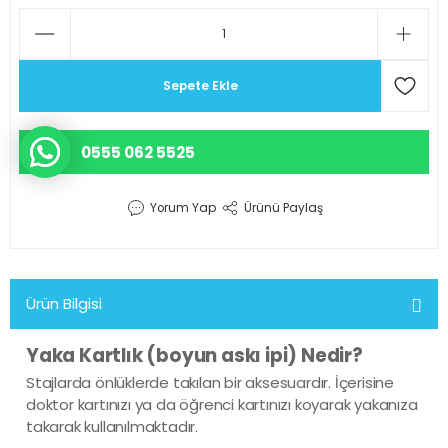
r Scrubs Formalar
KOP SÜSÜ
Eczacı Kıyafetleri
Serisi
ler
Hemşire Kıyafetleri
Sepete Ekle
ar
Klinik Destek Kadrosu Sürekli İş
0555 062 5525
Lisans ve Lisansüstü Sağlık Me
Mensupları Kıyafetleri
Yorum Yap
Ürünü Paylaş
Önlüğü
Teknik Hizmetler Sınıfı Personel
Ürün Bilgisi
d Polar
Teknisyen ve Tekniker Kıyafetle
Yaka Kartlık (boyun askı ipi) Nedir?
ks Likralı Scrubs Takımlar
Stajlarda önlüklerde takılan bir aksesuardır. İçerisine
Temizlik Personeli Kıyafetleri
doktor kartınızı ya da öğrenci kartınızı koyarak yakanıza
takarak kullanılmaktadır.
akanlığı Kıyafetleri
Tıbbi Sekreter Kıyafetleri