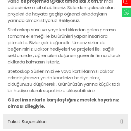
varsa
birprojemvar@akcamedikal.com.tr
mail
adresimize mail atabilirsiniz. Sizlerden gelecek olan
projeleri de hayata geçirip öğrenci arkadaşların
yanında olmak istiyoruz. Bekliyoruz.
Steteskop süsü ve yoyo kartılıklardan gelen paranın
tamamı el emeği ile bu ürünleri yapan insanlara
gitmekte. Bizler çok beğendik . Umarız sizler de
beğenirsiniz. Doktor hediyeleri ve projeleri ile ; sağlık
sektöründe , öğrencileri düşünen güvenilir firma olarak
akıllarda kalmasını isteriz.
Stetoskop Süsleri mizi ve yoyo kartlıklarımızı doktor
arkadaşlarınıza ya da kendinize hediye almış
olduğunuzu düşünerek , ürününüzün yanına küçük tatlı
bir hediye olarak sepetinize ekleyebilirsiniz.
Güzel insanlarla karşılaştığınız meslek hayatınız
olması dileğiyle.
Taksit Seçenekleri