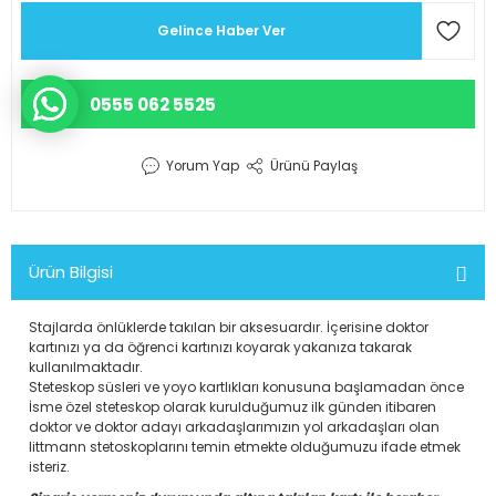
r Scrubs Formalar
KOP SÜSÜ
Eczacı Kıyafetleri
Serisi
Gelince Haber Ver
ler
Hemşire Kıyafetleri
0555 062 5525
ar
Klinik Destek Kadrosu Sürekli İş
Yorum Yap
Ürünü Paylaş
Lisans ve Lisansüstü Sağlık Me
Mensupları Kıyafetleri
Ürün Bilgisi
Önlüğü
Teknik Hizmetler Sınıfı Personel
Stajlarda önlüklerde takılan bir aksesuardır. İçerisine doktor
kartınızı ya da öğrenci kartınızı koyarak yakanıza takarak
d Polar
Teknisyen ve Tekniker Kıyafetle
kullanılmaktadır.
Steteskop süsleri ve yoyo kartlıkları konusuna başlamadan önce
İsme özel steteskop olarak kurulduğumuz ilk günden itibaren
ks Likralı Scrubs Takımlar
Temizlik Personeli Kıyafetleri
doktor ve doktor adayı arkadaşlarımızın yol arkadaşları olan
littmann stetoskoplarını temin etmekte olduğumuzu ifade etmek
isteriz.
akanlığı Kıyafetleri
Tıbbi Sekreter Kıyafetleri