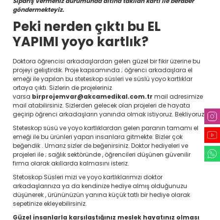
Sipariş vermeniz durumunda altına takılan kartı ile beraber
göndermekteyiz.
Peki nerden çıktı bu EL
YAPIMI yoyo kartlık?
Doktora öğrencisi arkadaşlardan gelen güzel bir fikir üzerine bu
projeyi geliştirdik. Proje kapsamında ; öğrenci arkadaşlara el
emeği ile yapılan bu steteskop süsleri ve süslü yoyo kartlıklar
ortaya çıktı. Sizlerin de projeleriniz
varsa
birprojemvar@akcamedikal.com.tr
mail adresimize
mail atabilirsiniz. Sizlerden gelecek olan projeleri de hayata
geçirip öğrenci arkadaşların yanında olmak istiyoruz. Bekliyoruz.
Steteskop süsü ve yoyo kartlıklardan gelen paranın tamamı el
emeği ile bu ürünleri yapan insanlara gitmekte. Bizler çok
beğendik . Umarız sizler de beğenirsiniz. Doktor hediyeleri ve
projeleri ile ; sağlık sektöründe , öğrencileri düşünen güvenilir
firma olarak akıllarda kalmasını isteriz.
Stetoskop Süsleri mizi ve yoyo kartlıklarımızı doktor
arkadaşlarınıza ya da kendinize hediye almış olduğunuzu
düşünerek , ürününüzün yanına küçük tatlı bir hediye olarak
sepetinize ekleyebilirsiniz.
Güzel insanlarla karşılaştığınız meslek hayatınız olması