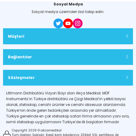
Sosyal Medya
Sosyal medya üzerinden bizi takip edin.
Müşteri
Bağlantılar
Sözleşmeler
Littmann Distribütörü Vizyon Bayi olan Akça Medikal; MDF
Instruments’ın Türkiye distribütörü ve Çizgi Medikal’in yetkili bayisi
olarak, stetoskop, cerrahi ürünler ve cerrahi aksesuar alanlarında
Türkiye’nin önde gelen tedarikçileri arasında yer almaktadır.
Türkiye genelinde en çok stetoskop satan firma olmasının yanı sıra,
isimli stetoskop uygulamasını Türkiye’de ilk başlatan firmadır.
Copyright 2026 © akcamedikal
Tüm Hakları Saklıdır. Kredi kartı bilgileriniz 256bit SSL sertifikası ile