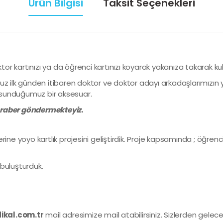
Ürün Bilgisi
Taksit Seçenekleri
ktor kartınızı ya da öğrenci kartınızı koyarak yakanıza takarak ku
uz ilk günden itibaren doktor ve doktor adayı arkadaşlarımızın 
sunduğumuz bir aksesuar.
beraber göndermekteyiz.
ine yoyo kartlık projesini geliştirdik. Proje kapsamında ; öğrenci
e buluşturduk.
kal.com.tr
mail adresimize mail atabilirsiniz. Sizlerden gelec