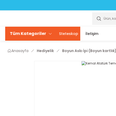
Scrubslarda ÜCRETSİZ isim yazdırma seçeneği sizlerle
Scrubslarda ÜCRETSİZ isim yazdırma seçeneği sizlerle
Tüm Kategoriler
Steteskop
İletişim
Anasayfa
Hediyelik
Boyun Askı İpi (Boyun kartlık