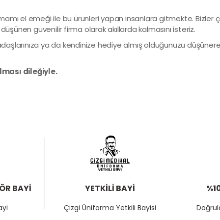
amı el emeği ile bu ürünleri yapan insanlara gitmekte. Bizler ç
i düşünen güvenilir firma olarak akıllarda kalmasını isteriz.
rkadaşlarınıza ya da kendinize hediye almış olduğunuzu düşünerek
lması dileğiyle.
TÖR BAYİ
YETKİLİ BAYİ
%10
ayi
Çizgi Üniforma Yetkili Bayisi
Doğrula