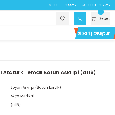
0555 062 5525
0555 062 5525
Sepet
Sipariş Oluştur
 Atatürk Temalı Botun Askı İpi (a116)
Boyun Askı İpi (Boyun kartlık)
Akça Medikal
(a116)