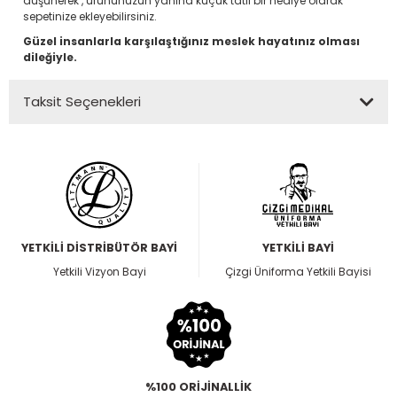
düşünerek , ürününüzün yanına küçük tatlı bir hediye olarak
sepetinize ekleyebilirsiniz.
Güzel insanlarla karşılaştığınız meslek hayatınız olması
dileğiyle.
Taksit Seçenekleri
YETKİLİ DİSTRİBÜTÖR BAYİ
YETKİLİ BAYİ
Yetkili Vizyon Bayi
Çizgi Üniforma Yetkili Bayisi
%100 ORİJİNALLİK