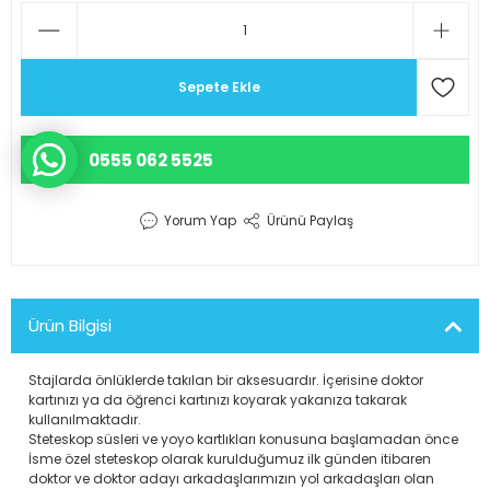
r Scrubs Formalar
KOP SÜSÜ
Eczacı Kıyafetleri
Serisi
ler
Hemşire Kıyafetleri
Sepete Ekle
ar
Klinik Destek Kadrosu Sürekli İş
0555 062 5525
Lisans ve Lisansüstü Sağlık Me
Mensupları Kıyafetleri
Yorum Yap
Ürünü Paylaş
Önlüğü
Teknik Hizmetler Sınıfı Personel
Ürün Bilgisi
d Polar
Teknisyen ve Tekniker Kıyafetle
Stajlarda önlüklerde takılan bir aksesuardır. İçerisine doktor
kartınızı ya da öğrenci kartınızı koyarak yakanıza takarak
ks Likralı Scrubs Takımlar
Temizlik Personeli Kıyafetleri
kullanılmaktadır.
Steteskop süsleri ve yoyo kartlıkları konusuna başlamadan önce
İsme özel steteskop olarak kurulduğumuz ilk günden itibaren
doktor ve doktor adayı arkadaşlarımızın yol arkadaşları olan
akanlığı Kıyafetleri
Tıbbi Sekreter Kıyafetleri