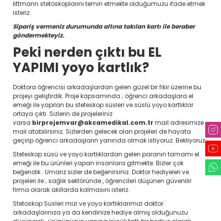
littmann stetoskoplarını temin etmekte olduğumuzu ifade etmek
isteriz.
Sipariş vermeniz durumunda altına takılan kartı ile beraber
göndermekteyiz.
Peki nerden çıktı bu EL
YAPIMI yoyo kartlık?
Doktora öğrencisi arkadaşlardan gelen güzel bir fikir üzerine bu
projeyi geliştirdik. Proje kapsamında ; öğrenci arkadaşlara el
emeği ile yapılan bu steteskop süsleri ve süslü yoyo kartlıklar
ortaya çıktı. Sizlerin de projeleriniz
varsa
birprojemvar@akcamedikal.com.tr
mail adresimize
mail atabilirsiniz. Sizlerden gelecek olan projeleri de hayata
geçirip öğrenci arkadaşların yanında olmak istiyoruz. Bekliyoruz.
Steteskop süsü ve yoyo kartlıklardan gelen paranın tamamı el
emeği ile bu ürünleri yapan insanlara gitmekte. Bizler çok
beğendik . Umarız sizler de beğenirsiniz. Doktor hediyeleri ve
projeleri ile ; sağlık sektöründe , öğrencileri düşünen güvenilir
firma olarak akıllarda kalmasını isteriz.
Stetoskop Süsleri mizi ve yoyo kartlıklarımızı doktor
arkadaşlarınıza ya da kendinize hediye almış olduğunuzu