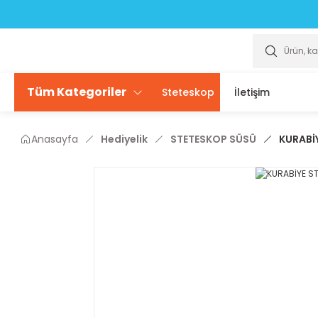
Scrubslarda ÜCRETSİZ isim yazdırma seçeneği sizlerle
Scrubslarda ÜCRETSİZ isim yazdırma seçeneği sizlerle
Tüm Kategoriler
Steteskop
İletişim
Anasayfa
Hediyelik
STETESKOP SÜSÜ
KURABİ