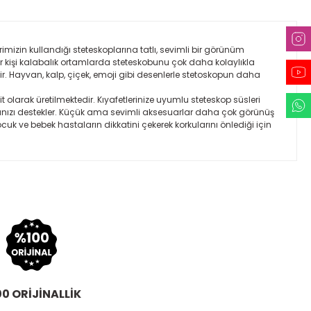
rimizin kullandığı steteskoplarına tatlı, sevimli bir görünüm
r kişi kalabalık ortamlarda steteskobunu çok daha kolaylıkla
dir. Hayvan, kalp, çiçek, emoji gibi desenlerle stetoskopun daha
şit olarak üretilmektedir. Kıyafetlerinize uyumlu steteskop süsleri
manızı destekler. Küçük ama sevimli aksesuarlar daha çok görünüş
cuk ve bebek hastaların dikkatini çekerek korkularını önlediği için
0 ORİJİNALLİK