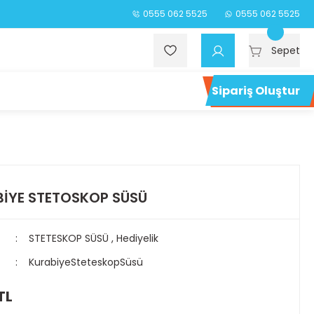
0555 062 5525
0555 062 5525
Sepet
Sipariş Oluştur
İYE STETOSKOP SÜSÜ
STETESKOP SÜSÜ
,
Hediyelik
KurabiyeSteteskopSüsü
TL