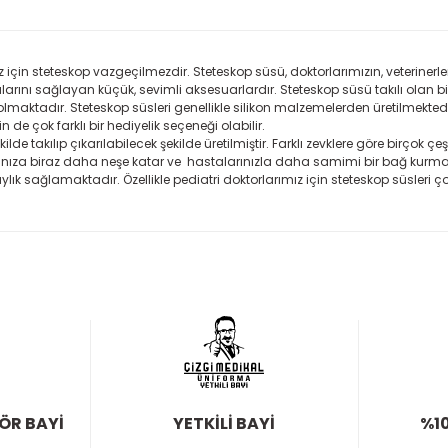
z için steteskop vazgeçilmezdir. Steteskop süsü, doktorlarımızın, veterinerle
ını sağlayan küçük, sevimli aksesuarlardır. Steteskop süsü takılı olan bi
e olmaktadır. Steteskop süsleri genellikle silikon malzemelerden üretilmekte
de çok farklı bir hediyelik seçeneği olabilir.
de takılıp çıkarılabilecek şekilde üretilmiştir. Farklı zevklere göre birçok çe
atınıza biraz daha neşe katar ve hastalarınızla daha samimi bir bağ kur
ık sağlamaktadır. Özellikle pediatri doktorlarımız için steteskop süsleri ço
TÖR BAYİ
YETKİLİ BAYİ
%10