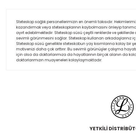
Steteskop sağlık personellerimizin en önemli takısıdır. Hekimlerimi
kazandırmak veya steteskoplarının kaybolmasını önleyip tanımalar
ayırt edebilmektedir. Steteskop süsü çeşitli renklerde ve şekillerd
sevimli görünmesini sağlar. Steteskop kullanan arkadaşlarınız için 
Steteskop süsü genellikle steteskobun yay kısımlarına kolay bir şekil
motivenizi daha çok arttırır. Bu sevimli görünüşler çalışma hay
için olsa da doktorlarımıza da hayatlarının birçok alanın da kolayl
doktorlarımızın muayeneleri kolaylaşmaktadır.
YETKİLİ DİSTRİBÜ