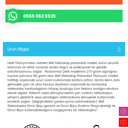
r Scrubs Formalar
KOP SÜSÜ
Eczacı Kıyafetleri
Serisi
0555 062 5525
ler
Hemşire Kıyafetleri
ar
Klinik Destek Kadrosu Sürekli İş
Ürün Bilgisi
Lisans ve Lisansüstü Sağlık Me
Mensupları Kıyafetleri
Hafif Titanyumdan üretilen Mdf Stetoskop procardial modeli üstün akustik
bütünlük ve netlik sunarak sesleri doğru ve profesyonel bir şekilde
oskültasyonunu sağlar. Paslanmaz Çelik modelinin 270 gram ağırlığına
Önlüğü
Teknik Hizmetler Sınıfı Personel
kıyasla yalnızca 140 gram olan Mdf Stetoskop Procardial Titanyum modeli
hafifliği sayesinde uzun süreli kullanımda konforu arttırır. Ekstra derin, koni
şeklindeki çanı ve ultra hassas diyaframı sayesinde bu kardiyoloji
steteskobu kardiyologların ihtiyaç duyduğu tüm frekans aralığını eksiksiz
d Polar
Teknisyen ve Tekniker Kıyafetle
olarak algılar. Patentli vidalı dönüştürülebilir çan sistemi, stetoskopun
yetişkin, pediatrik veya yenidoğan steteskobuna dönüşerek kullanımda
esneklik sağlar. (değiştirilebilir çanlar ayrıca satılmaktadır). Mdf
Stetoskoplar Ömür Boyu garanti ve Ömür Boyu Ücretsiz Parça desteği ile
ks Likralı Scrubs Takımlar
Temizlik Personeli Kıyafetleri
Ömür Boyu kullanabileceğiniz vazgeçilmez bir stetoskoptur.
akanlığı Kıyafetleri
Tıbbi Sekreter Kıyafetleri