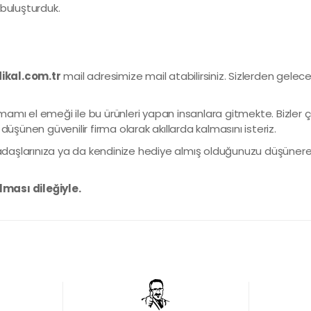
e buluşturduk.
kal.com.tr
mail adresimize mail atabilirsiniz. Sizlerden gelec
amı el emeği ile bu ürünleri yapan insanlara gitmekte. Bizler ç
i düşünen güvenilir firma olarak akıllarda kalmasını isteriz.
rkadaşlarınıza ya da kendinize hediye almış olduğunuzu düşünerek
lması dileğiyle.