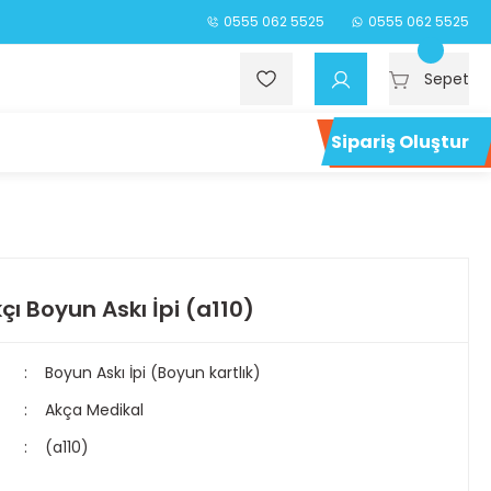
0555 062 5525
0555 062 5525
Sepet
Sipariş Oluştur
çı Boyun Askı İpi (a110)
Boyun Askı İpi (Boyun kartlık)
Akça Medikal
(a110)