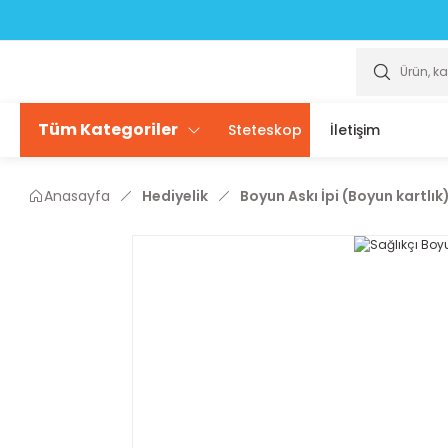
Scrubslarda ÜCRETSİZ isim yazdırma seçeneği sizlerle
Scrubslarda ÜCRETSİZ isim yazdırma seçeneği sizlerle
Tüm Kategoriler
Steteskop
İletişim
Anasayfa
Hediyelik
Boyun Askı İpi (Boyun kartlık