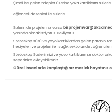
Şimdi ise gelen talepler üzerine yaka kartlıklarını sizlerl
eğlenceli desenleri ile sizlerle.
Sizlerin de projeleriniz varsa
birprojemvar@akcamedi
yanında olmak istiyoruz. Bekliyoruz.
Steteskop süsü ve yoyo kartılıklardan gelen paranın tam
hediyeleri ve projeleri ile ; sağlık sektöründe , öğrenciler
Stetoskop Süsleri mizi ve yoyo kartlıklarımızı doktor a
sepetinize ekleyebilirsiniz.
Güzel insanlarla karşılaştığınız meslek hayatınız o