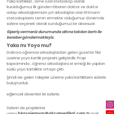
Yaka kartlıkları , İsme özel steteskop olarak
kurulduğumuz ilk günden itibaren doktor ve doktor
adayı arkadaşlarımızın yol arkadaşları olan littmann
stetoskoplarını temin etmekte olduğumuz dönemde
sizlere seçenek olarak sunduğumuz bir aksesuar.
Sipariş vermeniz durumunda altına takılan kartı ile
beraber göndermekteyiz.
Yaka mı Yoyo mu?
Doktora öğrencisi arkadaşlardan gelen güzel bir fikir
üzerine yoyo kartlık projesini geliştirdik. Proje
kapsamında ; öğrenci arkadaşlara el emeği ile yapılan
süslü yoyo kartılıklar ortaya çıktı.
Şimdi ise gelen talepler üzerine yaka kartlıklarını sizlerle
buluşturduk.
eğlenceli desenleri ile sizlerle.
Sizlerin de projeleriniz
varsa
birprojemvar@akcamedikal.com.tr
mail