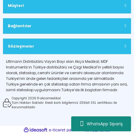
Müşteri
Bağlantılar
Sözleşmeler
Littmann Distribütörü Vizyon Bayi olan Akça Medikal; MDF
Instruments’ın Türkiye distribütörü ve Çizgi Medikal’in yetkili bayisi
olarak, stetoskop, cerrahi ürünler ve cerrahi aksesuar alanlarında
Türkiye’nin önde gelen tedarikçileri arasında yer almaktadır.
Türkiye genelinde en çok stetoskop satan firma olmasının yanı sıra,
isimli stetoskop uygulamasını Türkiye’de ilk başlatan firmadır.
Copyright 2026 © akcamedikal
Tüm Hakları Saklıdır. Kredi kartı bilgileriniz 256bit SSL sertifikası ile
korunmaktadır.
WhatsApp Sipariş
ideasoft
ile
e-