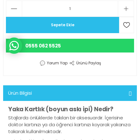
r Scrubs Formalar
KOP SÜSÜ
Eczacı Kıyafetleri
Serisi
ler
Hemşire Kıyafetleri
Sepete Ekle
ar
Klinik Destek Kadrosu Sürekli İş
0555 062 5525
Lisans ve Lisansüstü Sağlık Me
Mensupları Kıyafetleri
Yorum Yap
Ürünü Paylaş
Önlüğü
Teknik Hizmetler Sınıfı Personel
Ürün Bilgisi
d Polar
Teknisyen ve Tekniker Kıyafetle
Yaka Kartlık (boyun askı ipi) Nedir?
Stajlarda önlüklerde takılan bir aksesuardır. İçerisine
ks Likralı Scrubs Takımlar
Temizlik Personeli Kıyafetleri
doktor kartınızı ya da öğrenci kartınızı koyarak yakanıza
takarak kullanılmaktadır.
akanlığı Kıyafetleri
Tıbbi Sekreter Kıyafetleri