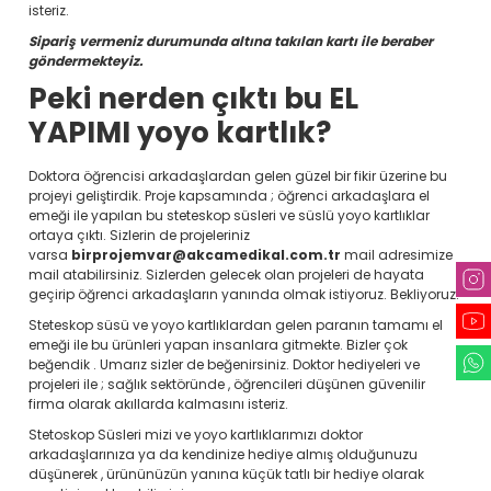
isteriz.
Sipariş vermeniz durumunda altına takılan kartı ile beraber
göndermekteyiz.
Peki nerden çıktı bu EL
YAPIMI yoyo kartlık?
Doktora öğrencisi arkadaşlardan gelen güzel bir fikir üzerine bu
projeyi geliştirdik. Proje kapsamında ; öğrenci arkadaşlara el
emeği ile yapılan bu steteskop süsleri ve süslü yoyo kartlıklar
ortaya çıktı. Sizlerin de projeleriniz
varsa
birprojemvar@akcamedikal.com.tr
mail adresimize
mail atabilirsiniz. Sizlerden gelecek olan projeleri de hayata
geçirip öğrenci arkadaşların yanında olmak istiyoruz. Bekliyoruz.
Steteskop süsü ve yoyo kartlıklardan gelen paranın tamamı el
emeği ile bu ürünleri yapan insanlara gitmekte. Bizler çok
beğendik . Umarız sizler de beğenirsiniz. Doktor hediyeleri ve
projeleri ile ; sağlık sektöründe , öğrencileri düşünen güvenilir
firma olarak akıllarda kalmasını isteriz.
Stetoskop Süsleri mizi ve yoyo kartlıklarımızı doktor
arkadaşlarınıza ya da kendinize hediye almış olduğunuzu
düşünerek , ürününüzün yanına küçük tatlı bir hediye olarak