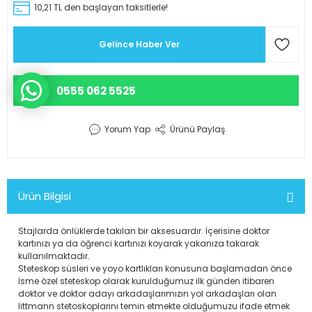
r Scrubs Formalar
KOP SÜSÜ
Eczacı Kıyafetleri
10,21 TL den başlayan taksitlerle!
Serisi
Gelince Haber Ver
ler
Hemşire Kıyafetleri
0555 062 5525
ar
Klinik Destek Kadrosu Sürekli İş
Lisans ve Lisansüstü Sağlık Me
Yorum Yap
Ürünü Paylaş
Mensupları Kıyafetleri
Önlüğü
Teknik Hizmetler Sınıfı Personel
Ürün Bilgisi
d Polar
Teknisyen ve Tekniker Kıyafetle
Stajlarda önlüklerde takılan bir aksesuardır. İçerisine doktor
kartınızı ya da öğrenci kartınızı koyarak yakanıza takarak
kullanılmaktadır.
ks Likralı Scrubs Takımlar
Temizlik Personeli Kıyafetleri
Steteskop süsleri ve yoyo kartlıkları konusuna başlamadan önce
İsme özel steteskop olarak kurulduğumuz ilk günden itibaren
doktor ve doktor adayı arkadaşlarımızın yol arkadaşları olan
littmann stetoskoplarını temin etmekte olduğumuzu ifade etmek
akanlığı Kıyafetleri
Tıbbi Sekreter Kıyafetleri