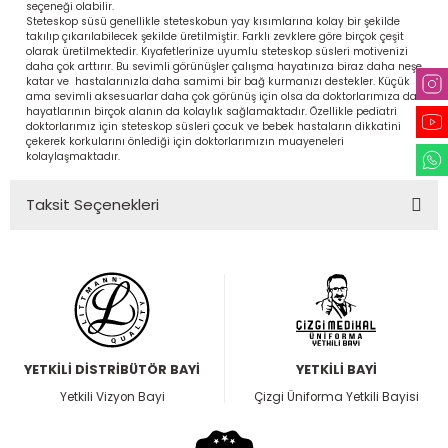
seçeneği olabilir.
Steteskop süsü genellikle steteskobun yay kısımlarına kolay bir şekilde
takılıp çıkarılabilecek şekilde üretilmiştir. Farklı zevklere göre birçok çeşit
olarak üretilmektedir. Kıyafetlerinize uyumlu steteskop süsleri motivenizi
daha çok arttırır. Bu sevimli görünüşler çalışma hayatınıza biraz daha neşe
katar ve hastalarınızla daha samimi bir bağ kurmanızı destekler. Küçük
ama sevimli aksesuarlar daha çok görünüş için olsa da doktorlarımıza da
hayatlarının birçok alanın da kolaylık sağlamaktadır. Özellikle pediatri
doktorlarımız için steteskop süsleri çocuk ve bebek hastaların dikkatini
çekerek korkularını önlediği için doktorlarımızın muayeneleri
kolaylaşmaktadır.
Taksit Seçenekleri
YETKİLİ DİSTRİBÜTÖR BAYİ
YETKİLİ BAYİ
Yetkili Vizyon Bayi
Çizgi Üniforma Yetkili Bayisi