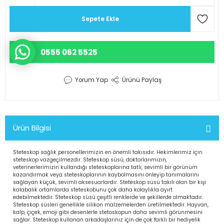
r Scrubs Formalar
KOP SÜSÜ
Eczacı Kıyafetleri
Serisi
Sepete Ekle
ler
Hemşire Kıyafetleri
0555 062 5525
ar
Klinik Destek Kadrosu Sürekli İş
Yorum Yap
Ürünü Paylaş
Lisans ve Lisansüstü Sağlık Me
Mensupları Kıyafetleri
Ürün Bilgisi
Önlüğü
Teknik Hizmetler Sınıfı Personel
Steteskop sağlık personellerimizin en önemli takısıdır. Hekimlerimiz için
d Polar
Teknisyen ve Tekniker Kıyafetle
steteskop vazgeçilmezdir. Steteskop süsü, doktorlarımızın,
veterinerlerimizin kullandığı steteskoplarına tatlı, sevimli bir görünüm
kazandırmak veya steteskoplarının kaybolmasını önleyip tanımalarını
sağlayan küçük, sevimli aksesuarlardır. Steteskop süsü takılı olan bir kişi
ks Likralı Scrubs Takımlar
kalabalık ortamlarda steteskobunu çok daha kolaylıkla ayırt
Temizlik Personeli Kıyafetleri
edebilmektedir. Steteskop süsü çeşitli renklerde ve şekillerde olmaktadır.
Steteskop süsleri genellikle silikon malzemelerden üretilmektedir. Hayvan,
kalp, çiçek, emoji gibi desenlerle stetoskopun daha sevimli görünmesini
sağlar. Steteskop kullanan arkadaşlarınız için de çok farklı bir hediyelik
akanlığı Kıyafetleri
Tıbbi Sekreter Kıyafetleri