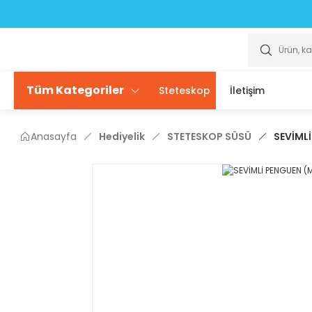
Scrubslarda ÜCRETSİZ isim yazdırma seçeneği sizlerle
Scrubslarda ÜCRETSİZ isim yazdırma seçeneği sizlerle
Tüm Kategoriler
Steteskop
İletişim
Anasayfa
Hediyelik
STETESKOP SÜSÜ
SEVİML