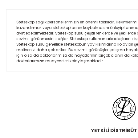
Steteskop sağlık personellerimizin en önemli takısıdır. Hekimlerimi
kazandırmak veya steteskoplarının kaybolmasını önleyip tanımalar
ayırt edebilmektedir. Steteskop süsü çeşitli renklerde ve şekillerd
sevimli görünmesini sağlar. Steteskop kullanan arkadaşlarınız için 
Steteskop süsü genellikle steteskobun yay kısımlarına kolay bir şekil
motivenizi daha çok arttırır. Bu sevimli görünüşler çalışma hay
için olsa da doktorlarımıza da hayatlarının birçok alanın da kolayl
doktorlarımızın muayeneleri kolaylaşmaktadır.
YETKİLİ DİSTRİBÜ