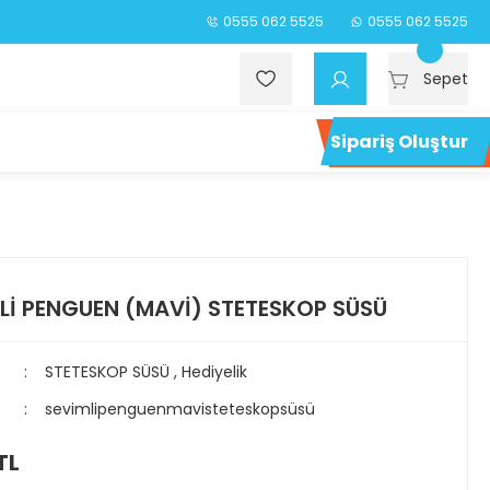
0555 062 5525
0555 062 5525
Sepet
Sipariş Oluştur
Lİ PENGUEN (MAVİ) STETESKOP SÜSÜ
STETESKOP SÜSÜ
,
Hediyelik
sevimlipenguenmavisteteskopsüsü
TL