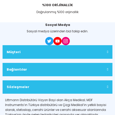
%100 ORİJİNALLİK
Doğrulanmış %100 orijinallik
Sosyal Medya
Sosyal medya üzerinden bizi takip edin.
Müşteri
Bağlantılar
Sözleşmeler
Littmann Distribütörü Vizyon Bayi olan Akça Medikal; MDF
Instruments’ın Türkiye distribütörü ve Çizgi Medikal’in yetkili bayisi
olarak, stetoskop, cerrahi ürünler ve cerrahi aksesuar alanlarında
Türkiye’nin önde gelen tedarikçileri arasında yer almaktadır.