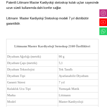
Patentli Littmann Master Kardiyoloji stetoskop kulak uçları sayesinde
uzun süreli kullanımda dahi konfor sağlar.
Littmann Master Kardiyoloji Stetoskop modeli 7 yıl distribütör
garantilidir.
Littmann Master Kardiyoloji Stetoskop 2160 Özellikleri
Diyafram Ağırlığı (metrik)
90 g
Diyafram Çapı (metrik)
5,1
Diyafram Teknolojisi
Tek Taraflı
Diyafram Tipi
Ayarlanabilir Diyafram
Garanti Süresi
7 yıl
Kulaklık Ucu Tipi
Yumuşak Matik
Marka
Littmann
Model
Master Kardiyoloji