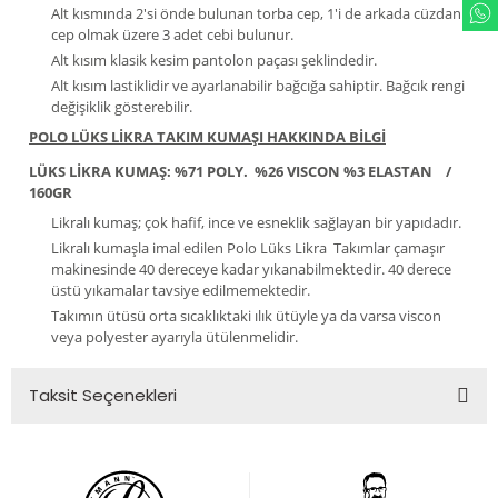
Alt kısmında 2'si önde bulunan torba cep, 1'i de arkada cüzdan
cep olmak üzere 3 adet cebi bulunur.
Alt kısım klasik kesim pantolon paçası şeklindedir.
Alt kısım lastiklidir ve ayarlanabilir bağcığa sahiptir. Bağcık rengi
değişiklik gösterebilir.
POLO LÜKS LİKRA TAKIM KUMAŞI HAKKINDA BİLGİ
LÜKS LİKRA KUMAŞ: %71 POLY. %26 VISCON %3 ELASTAN /
160GR
Likralı kumaş; çok hafif, ince ve esneklik sağlayan bir yapıdadır.
Likralı kumaşla imal edilen Polo Lüks Likra Takımlar çamaşır
makinesinde 40 dereceye kadar yıkanabilmektedir. 40 derece
üstü yıkamalar tavsiye edilmemektedir.
Takımın ütüsü orta sıcaklıktaki ılık ütüyle ya da varsa viscon
veya polyester ayarıyla ütülenmelidir.
Taksit Seçenekleri