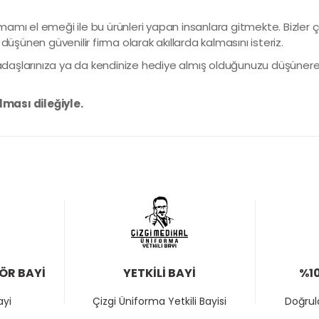
amı el emeği ile bu ürünleri yapan insanlara gitmekte. Bizler ç
i düşünen güvenilir firma olarak akıllarda kalmasını isteriz.
rkadaşlarınıza ya da kendinize hediye almış olduğunuzu düşünerek
lması dileğiyle.
TÖR BAYİ
YETKİLİ BAYİ
%10
ayi
Çizgi Üniforma Yetkili Bayisi
Doğrula