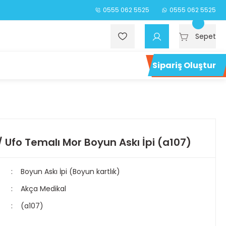
0555 062 5525
0555 062 5525
Sepet
Sipariş Oluştur
/ Ufo Temalı Mor Boyun Askı İpi (a107)
Boyun Askı İpi (Boyun kartlık)
Akça Medikal
(a107)