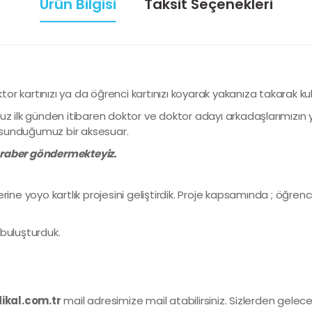
Ürün Bilgisi
Taksit Seçenekleri
ktor kartınızı ya da öğrenci kartınızı koyarak yakanıza takarak ku
uz ilk günden itibaren doktor ve doktor adayı arkadaşlarımızın 
sunduğumuz bir aksesuar.
beraber göndermekteyiz.
ine yoyo kartlık projesini geliştirdik. Proje kapsamında ; öğrenci
e buluşturduk.
kal.com.tr
mail adresimize mail atabilirsiniz. Sizlerden gelec