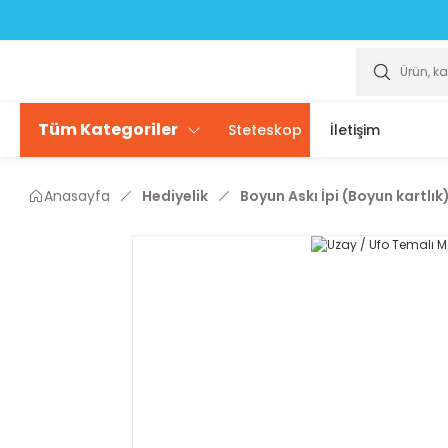
Scrubslarda ÜCRETSİZ isim yazdırma seçeneği sizlerle
Scrubslarda ÜCRETSİZ isim yazdırma seçeneği sizlerle
Tüm Kategoriler
Steteskop
İletişim
Anasayfa
Hediyelik
Boyun Askı İpi (Boyun kartlık