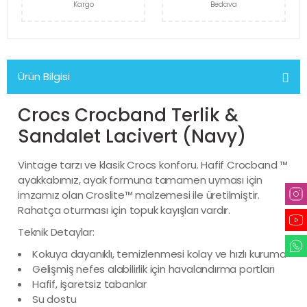
Kargo
Bedava
Ürün Bilgisi
Crocs Crocband Terlik &
Sandalet Lacivert (Navy)
Vintage tarzı ve klasik Crocs konforu. Hafif Crocband ™
ayakkabımız, ayak formuna tamamen uyması için
imzamız olan Croslite™ malzemesi ile üretilmiştir.
Rahatça oturması için topuk kayışları vardır.
Teknik Detaylar:
Kokuya dayanıklı, temizlenmesi kolay ve hızlı kuruma
Gelişmiş nefes alabilirlik için havalandırma portları
Hafif, işaretsiz tabanlar
Su dostu